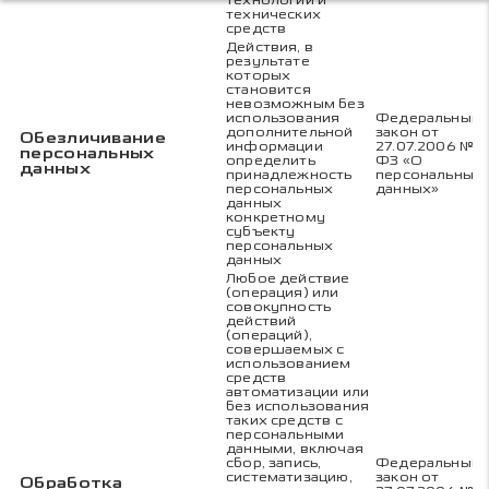
технологий и
технических
средств
Действия, в
результате
которых
становится
невозможным без
использования
Федеральный
дополнительной
закон от
Обезличивание
информации
27.07.2006 № 1
персональных
определить
ФЗ «О
данных
принадлежность
персональных
персональных
данных»
данных
конкретному
субъекту
персональных
данных
Любое действие
(операция) или
совокупность
действий
(операций),
совершаемых с
использованием
средств
автоматизации или
без использования
таких средств с
персональными
данными, включая
сбор, запись,
Федеральный
систематизацию,
закон от
Обработка