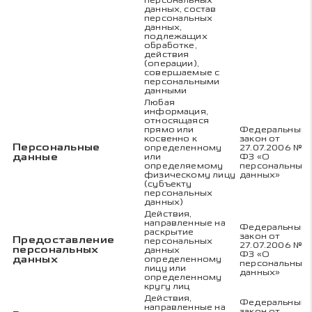
персональных
данных, состав
персональных
данных,
подлежащих
обработке,
действия
(операции),
совершаемые с
персональными
данными
Любая
информация,
относящаяся
прямо или
Федеральный
косвенно к
закон от
Персональные
определенному
27.07.2006 № 1
данные
или
ФЗ «О
определяемому
персональных
физическому лицу
данных»
(субъекту
персональных
данных)
Действия,
направленные на
Федеральный
раскрытие
закон от
Предоставление
персональных
27.07.2006 № 1
персональных
данных
ФЗ «О
данных
определенному
персональных
лицу или
данных»
определенному
кругу лиц
Действия,
Федеральный
направленные на
закон от