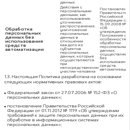
данных
Действия с
Постановлени
персональными
Правительства
данными, как
Российской
использование,
Федерации от
уточнение,
15.09.2008 № 6
распространение,
«Об
Обработка
уничтожение
утверждении
персональных
персональных
Положения об
данных без
данных в
особенностях
использования
отношении
обработки
средств
каждого из
персональных
субъектов
автоматизации
данных,
персональных
осуществляем
данных, которые
без
осуществляются
использовани
при
средств
непосредственном
автоматизации
участии человека
1.3.
Настоящая Политика разработана на основании
следующих нормативных правовых актов:
Федеральный закон от 27.07.2006 № 152-ФЗ «О
персональных данных»;
постановление Правительства Российской
Федерации от 01.11.2012 № 1119 «Об утверждении
требований к защите персональных данных при их
обработке в информационных системах
персональных данных»;