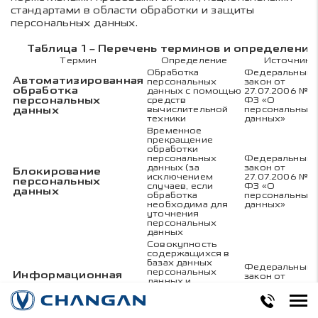
стандартами в области обработки и защиты
персональных данных.
Таблица 1 – Перечень терминов и определений
Термин
Определение
Источник
Обработка
Федеральный
Автоматизированная
персональных
закон от
обработка
данных с помощью
27.07.2006 № 1
персональных
средств
ФЗ «О
данных
вычислительной
персональных
техники
данных»
Временное
прекращение
обработки
персональных
Федеральный
данных (за
закон от
Блокирование
исключением
27.07.2006 № 1
персональных
случаев, если
ФЗ «О
данных
обработка
персональных
необходима для
данных»
уточнения
персональных
данных
Совокупность
содержащихся в
базах данных
Федеральный
персональных
Информационная
закон от
данных и
система
27.07.2006 № 1
обеспечивающих
персональных
ФЗ «О
их обработку
данных
персональных
информационных
данных»