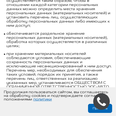
осуществляется таким образом, чтобы в
отношении каждой категории персональных
данных можно определить места хранения
персональных данных (материальных носителей) и
установить перечень лиц, осуществляющих
обработку персональных данных либо имеющих к
ним доступ;
обеспечивается раздельное хранение
персональных данных (материальных носителей),
обработка которых осуществляется в различных
целях;
при хранении материальных носителей
соблюдаются условия, обеспечивающие
сохранность персональных данных и
исключающие несанкционированный к ним доступ.
Перечень мер, необходимых для обеспечения
таких условий, порядок их принятия, а также
перечень лиц, ответственных за реализацию
указанных мер, устанавливаются
ОБЩЕСТВОМ С
ОГРАНИЧЕННОЙ ОТВЕТСТВЕННОСТЬЮ "ЮГ-АВТО
ХОЛДИНГ"
.
Продолжая пользоваться сайтом, вы соглашаетесь
на обработку cookies и подтверждаете согласие с
положениями
политики
8. Актуализация,
Принять
исправление, удаление