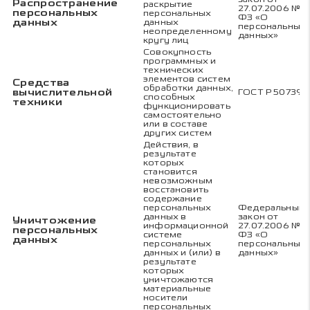
Распространение
раскрытие
27.07.2006 № 1
персональных
персональных
ФЗ «О
данных
данных
персональных
неопределенному
данных»
кругу лиц
Совокупность
программных и
технических
элементов систем
Средства
обработки данных,
вычислительной
ГОСТ Р 50739-
способных
техники
функционировать
самостоятельно
или в составе
других систем
Действия, в
результате
которых
становится
невозможным
восстановить
содержание
персональных
Федеральный
данных в
закон от
Уничтожение
информационной
27.07.2006 № 1
персональных
системе
ФЗ «О
данных
персональных
персональных
данных и (или) в
данных»
результате
которых
уничтожаются
материальные
носители
персональных