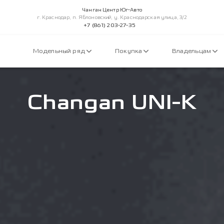
Чанган Центр Юг-Авто
г. Краснодар, п. Яблоновский, у. Краснодарская улица, 3/2
+7 (861) 203-27-35
Модельный ряд
Покупка
Владельцам
Changan UNI-K