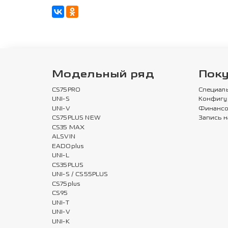
Модельный ряд
Пок
CS75PRO
Специал
UNI-S
Конфигу
UNI-V
Финансо
CS75PLUS NEW
Запись н
CS35 MAX
ALSVIN
EADOplus
UNI-L
CS35PLUS
UNI-S / CS55PLUS
CS75plus
CS95
UNI-T
UNI-V
UNI-K