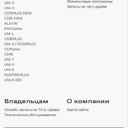
Финансовые программы
UNI-S
Запись на тест-драйв
UNI-V
CS75PLUS NEW
CS35 MAX
ALSVIN
EADOplus
UNI-L
CS35PLUS
UNI-S / CS55PLUS
CS75plus
CS95
UNI-T
UNI-V
UNI-K
HUNTER PLUS
UNI-K iDD
Владельцам
О компании
Онлайн запись на ТО и сервис
Карта сайта
Техническое обслуживание