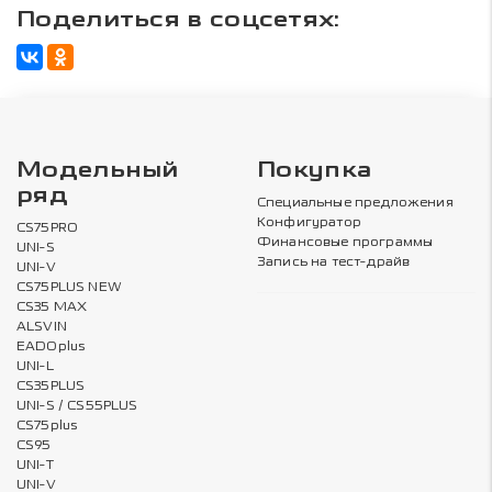
Поделиться в соцсетях:
Модельный
Покупка
ряд
Специальные предложения
Конфигуратор
CS75PRO
Финансовые программы
UNI-S
Запись на тест-драйв
UNI-V
CS75PLUS NEW
CS35 MAX
ALSVIN
EADOplus
UNI-L
CS35PLUS
UNI-S / CS55PLUS
CS75plus
CS95
UNI-T
UNI-V