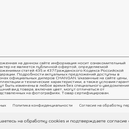
оженная на данном сайте информация носит ознакомительный
актер не является публичной офертой, определяемой
ожениями статей 435 и 437 Гражданского Кодекса Российской
ерации. Подробности актуальных предложений доступны в
онах официальных дилеров CHANGAN. Указанные на сайте цены,
плектации и технические характеристики, а также условия гаран
ут быть изменены в любое время без специального уведомления
шний вид товара, включая цвет, могут отличаться от
дставленных на фотографиях. Товар сертифицирован.
ных
Политика конфиденциальности
Согласие на обработку п
шаетесь на обработку cookies и подтверждаете согласи