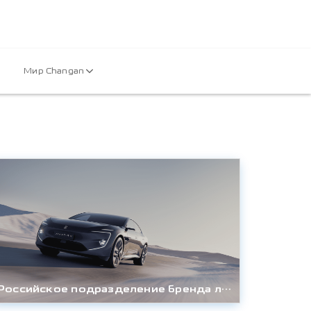
Мир Changan
Российское подразделение бренда люксовых электромобилей AVATR объявляет об официальном старте продаж с 5.12.2025. Первые покупатели получают пожизненную гарантию.