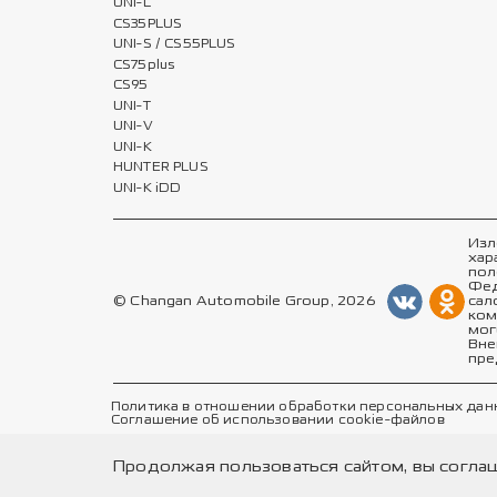
UNI-L
CS35PLUS
UNI-S / CS55PLUS
CS75plus
CS95
UNI-T
UNI-V
UNI-K
HUNTER PLUS
UNI-K iDD
Изл
хар
пол
Фед
© Changan Automobile Group, 2026
сал
ком
мог
Вне
пре
Политика в отношении обработки персональных дан
Соглашение об использовании cookie-файлов
Продолжая пользоваться сайтом, вы согла