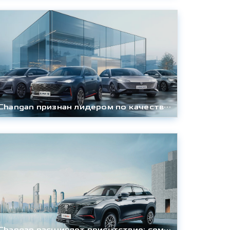
Changan признан лидером по качеству дилерского сервиса
Changan расширяет присутствие: семь новых дилеров присоединились к бренду в России