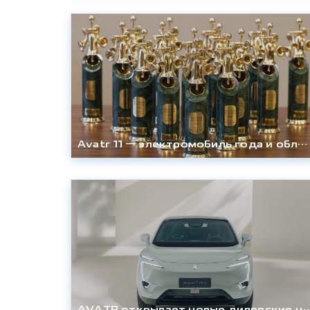
Avatr 11 — электромобиль года и обладатель премии «Золотой Клаксон»
AVATR открывает новые дилерские центры АГ «Авилон» в Москве — первые модели п