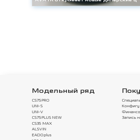
Модельный ряд
Пок
CS75PRO
Специал
UNI-S
Конфигу
UNI-V
Финансо
CS75PLUS NEW
Запись н
CS35 MAX
ALSVIN
EADOplus