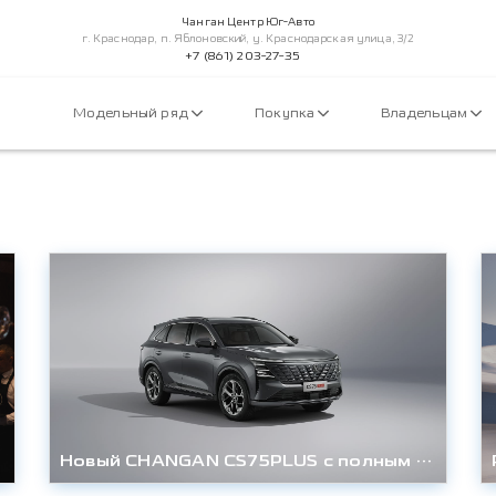
Чанган Центр Юг-Авто
г. Краснодар, п. Яблоновский, у. Краснодарская улица, 3/2
+7 (861) 203-27-35
Модельный ряд
Покупка
Владельцам
Новый CHANGAN CS75PLUS с полным приводом (AWD) выходит на российский рынок: старт программы предзаказов