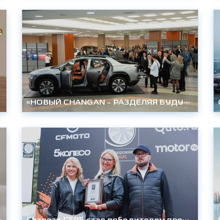
«НОВЫЙ CHANGAN – РАЗДЕЛЯЯ БУДУЩЕЕ»: МАСШТАБНАЯ ПАРТНЕРСКАЯ КОНФЕРЕНЦИЯ ЗАДАЛА ВЕКТОР РАЗВИТИЯ В РОССИИ
оступят в шоурумы уже в октябре
Changan CS95 стал победителем премии «Внедорожник года 2025» в номинации «Полноразмерные кроссоверы»