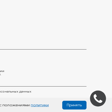
тии
.
ерсональных данных
е с положениями
политики
Принять