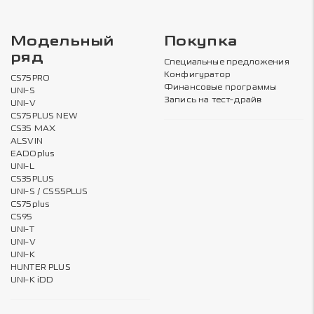
Модельный
Покупка
ряд
Специальные предложения
Конфигуратор
CS75PRO
Финансовые программы
UNI-S
Запись на тест-драйв
UNI-V
CS75PLUS NEW
CS35 MAX
ALSVIN
EADOplus
UNI-L
CS35PLUS
UNI-S / CS55PLUS
CS75plus
CS95
UNI-T
UNI-V
UNI-K
HUNTER PLUS
UNI-K iDD