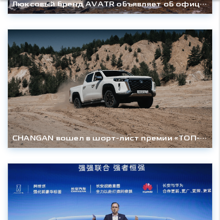
Люксовый бренд AVATR объявляет об официальном выходе на российский рынок
CHANGAN вошел в шорт-лист премии «ТОП-5 АВТО» 12-го сезона