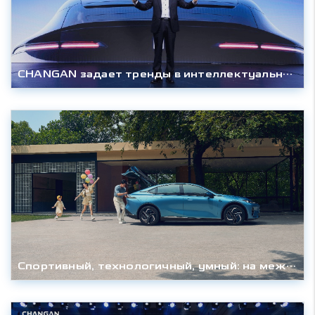
CHANGAN задает тренды в интеллектуальном вождении
Спортивный, технологичный, умный: на международном автосалоне в Ченду Changan представил новый Deepal L07