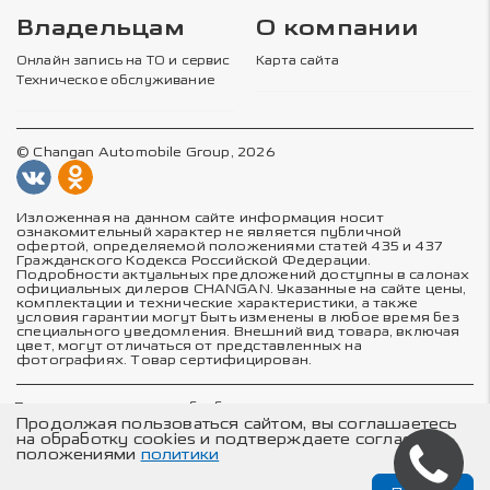
Владельцам
О компании
Онлайн запись на ТО и сервис
Карта сайта
Техническое обслуживание
© Changan Automobile Group, 2026
Изложенная на данном сайте информация носит
ознакомительный характер не является публичной
офертой, определяемой положениями статей 435 и 437
Гражданского Кодекса Российской Федерации.
Подробности актуальных предложений доступны в салонах
официальных дилеров CHANGAN. Указанные на сайте цены,
комплектации и технические характеристики, а также
условия гарантии могут быть изменены в любое время без
специального уведомления. Внешний вид товара, включая
цвет, могут отличаться от представленных на
фотографиях. Товар сертифицирован.
Политика в отношении обработки персональных данных
Политика конфиденциальности
Продолжая пользоваться сайтом, вы соглашаетесь
Согласие на обработку персональных данных
на обработку cookies и подтверждаете согласие с
Соглашение об использовании cookie-файлов
положениями
политики