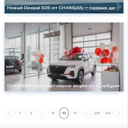
Новый Deepal S05 от CHANGAN — первые детали
CHANGAN стал партнером акции от «Глобуса»
1
2
...
9
10
11
...
23
24