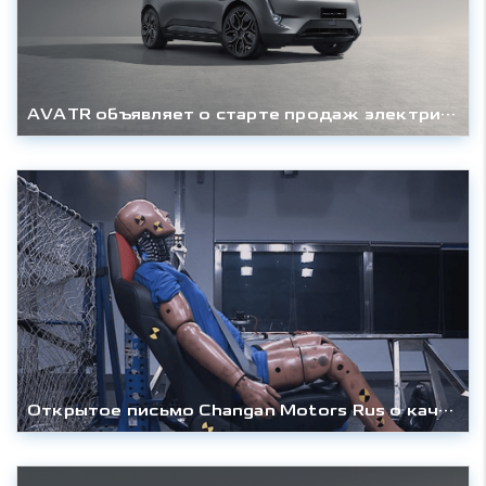
AVATR объявляет о старте продаж электрического кроссовера AVATR 11
Открытое письмо Changan Motors Rus о качестве кресел и компонентов кроссовера CHANGAN CS55 PLUS / UNI-S