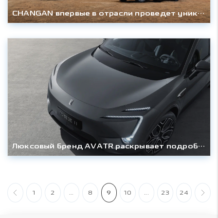
CHANGAN впервые в отрасли проведет уникальную онлайн-трансляцию
Люксовый бренд AVATR раскрывает подробности об оснащении электрического кроссовера AVATR 11
1
2
...
8
9
10
...
23
24