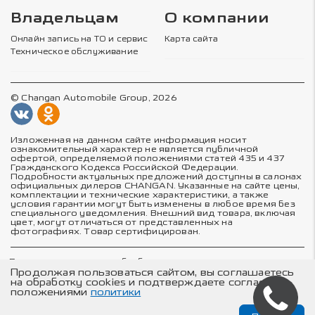
Владельцам
О компании
Онлайн запись на ТО и сервис
Карта сайта
Техническое обслуживание
© Changan Automobile Group, 2026
Изложенная на данном сайте информация носит
ознакомительный характер не является публичной
офертой, определяемой положениями статей 435 и 437
Гражданского Кодекса Российской Федерации.
Подробности актуальных предложений доступны в салонах
официальных дилеров CHANGAN. Указанные на сайте цены,
комплектации и технические характеристики, а также
условия гарантии могут быть изменены в любое время без
специального уведомления. Внешний вид товара, включая
цвет, могут отличаться от представленных на
фотографиях. Товар сертифицирован.
Политика в отношении обработки персональных данных
Политика конфиденциальности
Продолжая пользоваться сайтом, вы соглашаетесь
Согласие на обработку персональных данных
на обработку cookies и подтверждаете согласие с
Соглашение об использовании cookie-файлов
положениями
политики