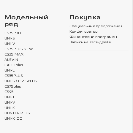
Модельный
Покупка
ряд
Специальные предложения
Конфигуратор
CS75PRO
Финансовые программы
UNI-S
Запись на тест-драйв
UNI-V
CS75PLUS NEW
CS35 MAX
ALSVIN
EADOplus
UNI-L
CS35PLUS
UNI-S / CS55PLUS
CS75plus
CS95
UNI-T
UNI-V
UNI-K
HUNTER PLUS
UNI-K iDD